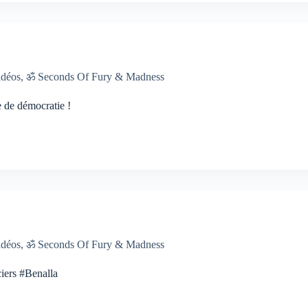
idéos
,
ॐ Seconds Of Fury & Madness
de démocratie !
idéos
,
ॐ Seconds Of Fury & Madness
ciers #Benalla