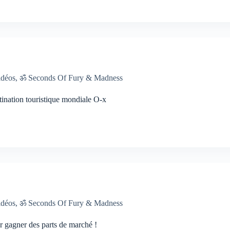
idéos
,
ॐ Seconds Of Fury & Madness
tination touristique mondiale O-x
idéos
,
ॐ Seconds Of Fury & Madness
ur gagner des parts de marché !