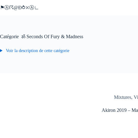
Passer
⚑Ⓐ☈@Ð⥁⤫Ⓐ∟
au
contenu
Catégorie
ॐ Seconds Of Fury & Madness
Voir la description de cette catégorie
Mixtures
,
V
Akiron 2019 – Ma