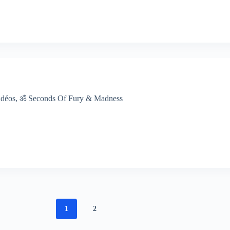
idéos
,
ॐ Seconds Of Fury & Madness
1
2