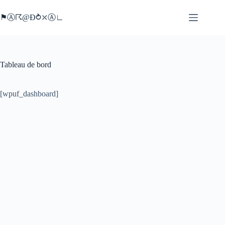
Passer
au
⚑Ⓐ☈@Ð⥁⤫Ⓐ∟
contenu
Tableau de bord
[wpuf_dashboard]