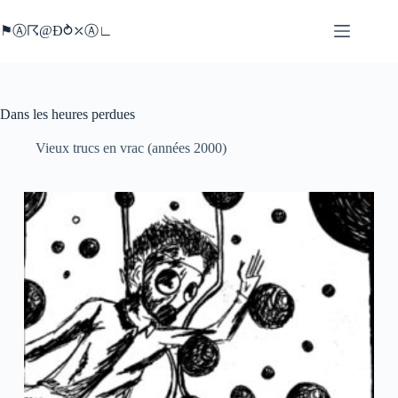
Passer
au
⚑Ⓐ☈@Ð⥁⤫Ⓐ∟
contenu
Dans les heures perdues
Vieux trucs en vrac (années 2000)